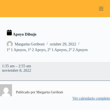
S
a
l
t
a
r
a
Apoyo Dibujo
l
c
Margarita Geriboni
octubre 29, 2022
o
n
1º 1 Apoyos
,
1º 2 Apoyo
,
2º 1 Apoyos
,
2º 2 Apoyos
t
e
n
Apoyo
1:35 am
–
2:55 am
i
Dibujo
noviembre 8, 2022
d
o
Publicado por
Margarita Geriboni
Ver calendario completo